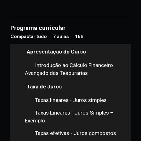
Carga Horária:
16h
Duração
Após início, o aluno tem até 60 dias para finalizar este curso.
Programa curricular
Compactar tudo
7 aulas
16h
Apresentação do Curso
Introdução ao Cálculo Financeiro
Avançado das Tesourarias
Taxa de Juros
Taxas lineares - Juros simples
Taxas Lineares - Juros Simples –