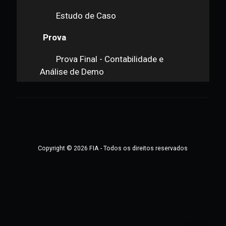
Análise dos Índices de Atividade
Análise dos Índices de Liquidez
Análise dos Índices de Estrutura
de Capital
Análise dos Índices de
Rentabilidade
Modelo DuPont
Estudo de Caso
Prova
Prova Final - Contabilidade e
Análise de Demo