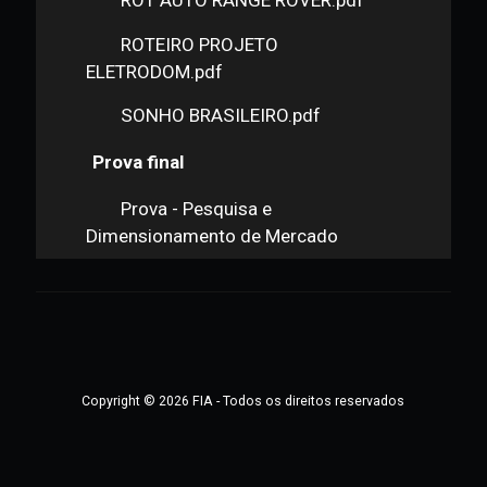
KOPENHAGEN.pdf
Projeto Bela QUALI PERN.pdf
PROPOSTA DE PESQUISA
“AVALIAÇÃO DE IMAGEM CLÁUDIA
LEITE”.pdf
QUEST SANUTRA.pdf
ROT AUTO RANGE ROVER.pdf
ROTEIRO PROJETO
ELETRODOM.pdf
SONHO BRASILEIRO.pdf
Prova final