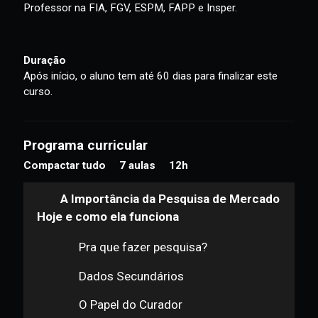
Seguros, entre outras. Participou da fundação do
DataPopular, instituto de pesquisa especializado nas
classes populares. Desde 2003 dirige a inSearch, agência
de pesquisa de tendências e estudos de mercado.
Professor na FIA, FGV, ESPM, FAPP e Insper.
Duração
Após início, o aluno tem até 60 dias para finalizar este
curso.
Programa curricular
Compactar tudo
7 aulas
12h
A Importância da Pesquisa de Mercado
Hoje e como ela funciona