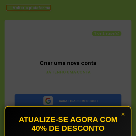
Voltar a plataforma
1 de 2 etapa(s)
Criar uma nova conta
JÁ TENHO UMA CONTA
CADASTRAR COM GOOGLE
ou cadastre-se com seu e-mail
×
ATUALIZE-SE AGORA COM
Nome completo
40% DE DESCONTO