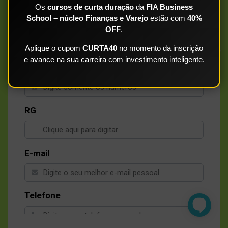
Limite de 150 caracteres.
Os
cursos de curta duração
da
FIA Business
School – núcleo Finanças e Varejo
estão com
40%
CPF
OFF
.
Limite de 11 caracteres.
Aplique o cupom
CURTA40
no momento da inscrição
e avance na sua carreira com investimento inteligente.
Data de nascimento
Limite de 8 caracteres.
RG
Limite de NaN caracteres.
E-mail
Limite de 109 caracteres.
Telefone