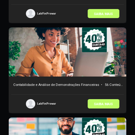
Conceito de Risco e Volatilidade
•
27 Conteúdos
SAIBA MAIS
LabFinProvar
Contabilidade e Análise de Demonstrações Financeiras
•
56 Conteúdos