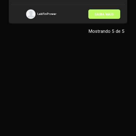
Teoria de Carteiras
•
43 Conteúdos
SAIBA MAIS
LabFinProvar
Mostrando
5
de
5