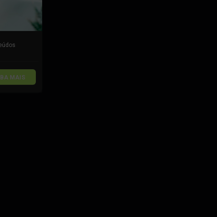
eúdos
IBA MAIS