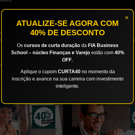
×
ATUALIZE-SE AGORA COM
40% DE DESCONTO
ificações individuais.
dividualmente, sendo assim, ao finalizar o plano o aluno terá o
Os
cursos de curta duração
da
FIA Business
School – núcleo Finanças e Varejo
estão com
40%
OFF
.
TE PLANO
Aplique o cupom
CURTA40
no momento da
inscrição e avance na sua carreira com investimento
inteligente.