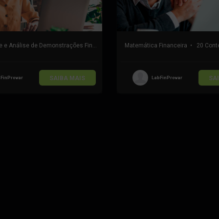
Contabilidade e Análise de Demonstrações Financeiras
•
56 Conteúdos
Matemática Financeira
•
20 Cont
bFinProvar
SAIBA MAIS
LabFinProvar
SA